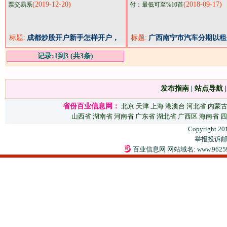
(2019-12-20)
(2018-09-17)
票交易系
付：最低可至%10首
标题:
成都炒股开户新手怎样开户，
标题:
广西南宁市汽车分期以租
证券公司***可以做到多少？万
不限户籍当天提车
记录:1到3 (共3条)
一
发布指南
|
站点导航
省份百业信息网：
北京
天津
上海
港澳台
河北省
内蒙
山西省
湖南省
河南省
广东省
湖北省
广西区
海南省
四
Copyright 20
举报投诉邮箱：
百业信息网 网站域名: www.9625