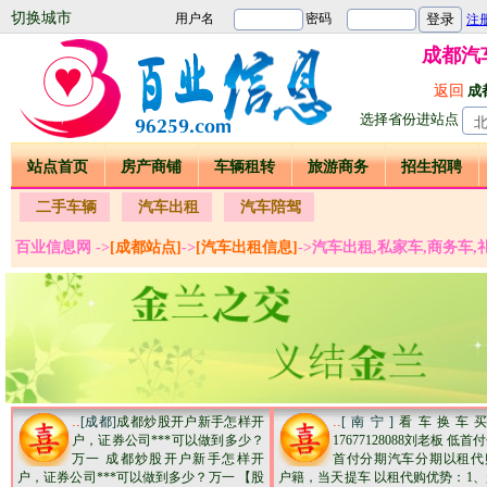
切换城市
成都汽
返回
成
选择省份进站点
站点首页
房产商铺
车辆租转
旅游商务
招生招聘
二手车辆
汽车出租
汽车陪驾
百业信息网 ->
[成都站点]
->
[汽车出租信息]
->汽车出租,私家车,商务车
..
..
[成都]
成都炒股开户新手怎样开
[南宁]
看车换车
户，证券公司***可以做到多少？
17677128088刘老板 低
万一 成都炒股开户新手怎样开
首付分期汽车分期以租代
户，证券公司***可以做到多少？万一 【股
户籍，当天提车 以租代购优势：1