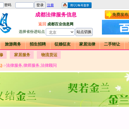
成都法律服务信息
免费发布
返回
成都百业信息网
选择省份进站点
旅游商务
招生招聘
征婚征友
家居法律
二手转让
修
家居服务
物流货运
]
->法律服务,律师服务,法律顾问