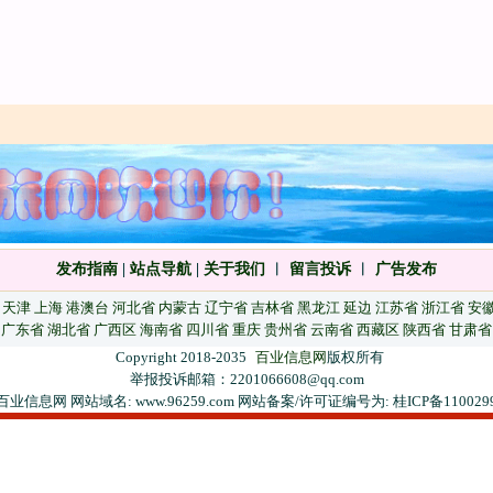
发布指南
|
站点导航
|
关于我们
︱
留言投诉
︱
广告发布
天津
上海
港澳台
河北省
内蒙古
辽宁省
吉林省
黑龙江
延边
江苏省
浙江省
安
广东省
湖北省
广西区
海南省
四川省
重庆
贵州省
云南省
西藏区
陕西省
甘肃省
Copyright 2018-2035
百业信息网
版权所有
举报投诉邮箱：2201066608@qq.com
百业信息网 网站域名: www.96259.com 网站备案/许可证编号为: 桂ICP备110029