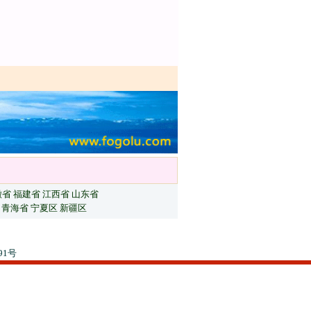
徽省
福建省
江西省
山东省
青海省
宁夏区
新疆区
91号