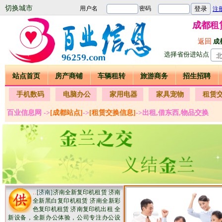
切换城市
成都租
返回
成
选择省份进站点
站点首页
房产商铺
车辆租转
旅游商务
招生招聘
手机数码
电脑办公
家用电器
家具宠物
租赁
百业信息网 ->
[成都站点]
->
[租赁交换信息]
->出租,借东西,物品交换
..
[济南]
济南全新复印机租赁 济南
全新黑白复印机租赁 济南全新彩
色复印机租赁 济南复印机出租 全
新设备，全新办公体验，公司专注办公设