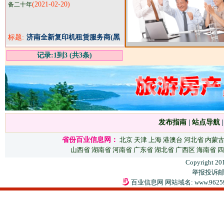
(2021-02-20)
备二十年
标题:
济南全新复印机租赁服务商(黑
白机，彩机）
记录:1到3 (共3条)
发布指南
|
站点导航
省份百业信息网：
北京
天津
上海
港澳台
河北省
内蒙
山西省
湖南省
河南省
广东省
湖北省
广西区
海南省
四
Copyright 20
举报投诉邮箱：
百业信息网 网站域名: www.9625