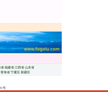
徽省
福建省
江西省
山东省
青海省
宁夏区
新疆区
91号