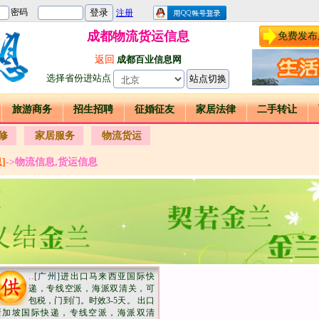
成都物流货运信息
免费发布
返回
成都百业信息网
选择省份进站点
旅游商务
招生招聘
征婚征友
家居法律
二手转让
修
家居服务
物流货运
]
->物流信息,货运信息
..
[广州]
进出口马来西亚国际快
递，专线空派，海派双清关，可
包税，门到门。时效3-5天。 出口
新加坡国际快递，专线空派，海派双清