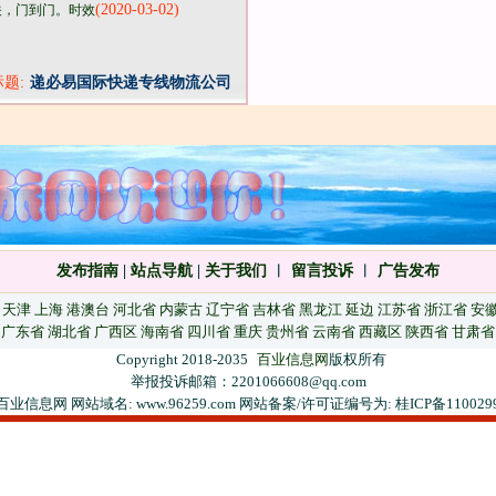
(2020-03-02)
关，门到门。时效
标题:
递必易国际快递专线物流公司
发布指南
|
站点导航
|
关于我们
︱
留言投诉
︱
广告发布
天津
上海
港澳台
河北省
内蒙古
辽宁省
吉林省
黑龙江
延边
江苏省
浙江省
安
广东省
湖北省
广西区
海南省
四川省
重庆
贵州省
云南省
西藏区
陕西省
甘肃省
Copyright 2018-2035
百业信息网
版权所有
举报投诉邮箱：2201066608@qq.com
百业信息网 网站域名: www.96259.com 网站备案/许可证编号为: 桂ICP备110029