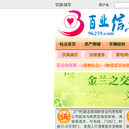
切换城市
站点首页
房产商铺
车辆租转
庆典婚庆
法律服务
家电维
百业信息网 ->
[成都站点]
->
[物流货运信息
..
[广州]
递必易国际货运代理有限
公司提供马来西亚散货拼箱，海
派双清关，可包税，门到门。时
效15-20天到门。 发货人只需要提供货物装