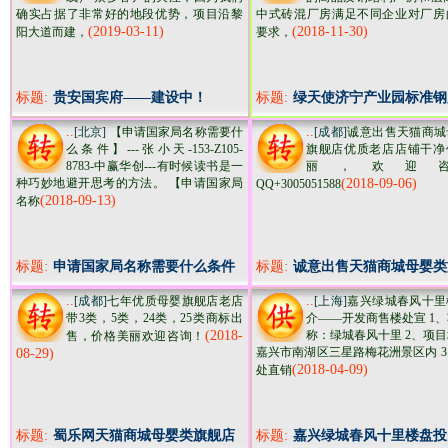
确实占据了非常好的地段优势，项目沿黎
中式砖混厂房满足不同企业对厂房
(2019-03-11)
(2018-11-30)
阳大道而建，
要求，
标题:
贵安国宾府——建设中！
标题:
绿天使济宁产业园标准钢
出租出售
..
..
[北京]
【申请国家局名称需要什
[成都]
诚意出售天猫商城
么条件】---张小天-153-Z105-
旗舰店优质老店店铺干净
8783-中赢华创---有时候读书是一
丽，欢迎
种巧妙地避开思考的方法。 【申请国家局
(2018-09-06)
QQ+3005051588
(2018-09-13)
名称
标题:
申请国家局名称需要什么条件
标题:
诚意出售天猫商城母婴类
店优质老店店铺干净价格
..
..
[成都]
七年优质母婴旗舰店老店
[上海]
嘉兴绿城春风十里
带3类，5类，24类，25类商标出
介——开发商售楼处宣 1
(2018-
称：绿城春风十里 2、项
售，价格美丽欢迎咨询！
嘉兴市南湖区三星路梅花洲景区内 
08-29)
(2018-04-09)
处直销
标题:
蜀乐网天猫商城母婴类旗舰店
标题:
嘉兴绿城春风十里楼盘投