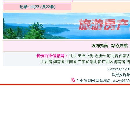
诚意出售
析报告
记录:1到22 (共22条)
发布指南
|
站点导航
省份百业信息网：
北京
天津
上海
港澳台
河北省
内蒙
山西省
湖南省
河南省
广东省
湖北省
广西区
海南省
四
Copyright 20
举报投诉邮箱：
百业信息网 网站域名: www.9625