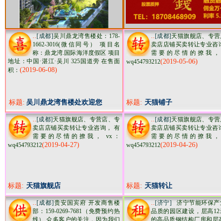
..
..
[成都]
吴川鼎龙湾售楼处：178-
[成都]
天猫旗舰店、专营
1662-3016(微信同号） 项目名
卖店店铺买卖转让专业咨询
称：鼎龙湾.国际海洋度假区 项目
需要的尽情的撩我， 
地址：中国·湛江·吴川 325国道旁 在售面
(2019-05-06)
wq454793212
(2019-06-08)
积：
标题:
吴川鼎龙湾售楼处欢迎您
标题:
天猫铺子
..
..
[成都]
天猫旗舰店、专营店、专
[成都]
天猫旗舰店、专营
卖店店铺买卖转让专业咨询， 有
卖店店铺买卖转让专业咨询
需要的尽情的撩我， vx：
需要的尽情的撩我， 
(2019-04-27)
(2019-04-26)
wq454793212
wq454793212
标题:
天猫旗舰店
标题:
天猫转让
..
..
[成都]
贵安国宾府 开发商售楼
[济宁]
济宁节能环保产
部：159-0269-7681（免费预约热
品质的园区建设，层高12
线） 众多客户的关注，因为我们
的高品质钢结构厂房和层高